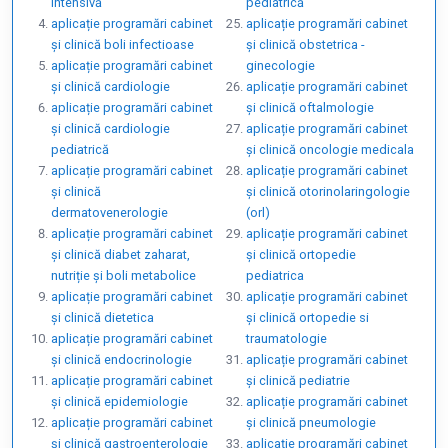
intensivă
pediatrică
aplicație programări cabinet
aplicație programări cabinet
și clinică boli infectioase
și clinică obstetrica -
aplicație programări cabinet
ginecologie
și clinică cardiologie
aplicație programări cabinet
aplicație programări cabinet
și clinică oftalmologie
și clinică cardiologie
aplicație programări cabinet
pediatrică
și clinică oncologie medicala
aplicație programări cabinet
aplicație programări cabinet
și clinică
și clinică otorinolaringologie
dermatovenerologie
(orl)
aplicație programări cabinet
aplicație programări cabinet
și clinică diabet zaharat,
și clinică ortopedie
nutriție și boli metabolice
pediatrica
aplicație programări cabinet
aplicație programări cabinet
și clinică dietetica
și clinică ortopedie si
aplicație programări cabinet
traumatologie
și clinică endocrinologie
aplicație programări cabinet
aplicație programări cabinet
și clinică pediatrie
și clinică epidemiologie
aplicație programări cabinet
aplicație programări cabinet
și clinică pneumologie
și clinică gastroenterologie
aplicație programări cabinet