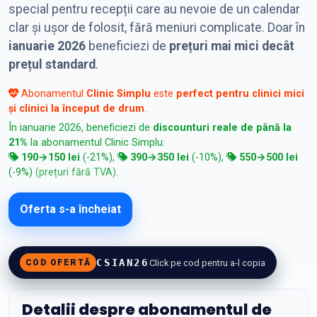
special pentru recepții care au nevoie de un calendar
clar și ușor de folosit, fără meniuri complicate. Doar în
ianuarie 2026
beneficiezi de
prețuri mai mici decât
prețul standard
.
Abonamentul
Clinic Simplu
este
perfect pentru clinici mici
și clinici la început de drum
.
În ianuarie 2026, beneficiezi de
discounturi reale de până la
21%
la abonamentul Clinic Simplu:
190→150 lei
(-21%),
390→350 lei
(-10%),
550→500 lei
(-9%)
(prețuri fără TVA)
.
Oferta s-a încheiat
CSIAN26
Click pe cod pentru a-l copia
COD OFERTĂ
Detalii despre abonamentul de