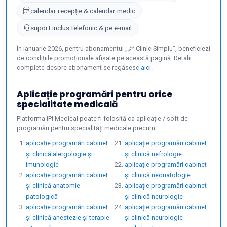
calendar recepție & calendar medic
suport inclus telefonic & pe e-mail
În ianuarie 2026, pentru abonamentul „
Clinic Simplu”, beneficiezi
de condițiile promoționale afișate pe această pagină. Detalii
complete despre abonament se regăsesc
aici
.
Aplicație programări pentru orice
specialitate medicală
Platforma IPI Medical poate fi folosită ca aplicație / soft de
programări pentru specialități medicale precum:
aplicație programări cabinet
aplicație programări cabinet
și clinică alergologie și
și clinică nefrologie
imunologie
aplicație programări cabinet
aplicație programări cabinet
și clinică neonatologie
și clinică anatomie
aplicație programări cabinet
patologică
și clinică neurologie
aplicație programări cabinet
aplicație programări cabinet
și clinică anestezie și terapie
și clinică neurologie