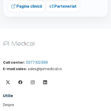
Pagina clinicii
Parteneriat
Call center:
0377.102.569
E-mail sales:
sales@ipimedical.ro
Utile
Despre